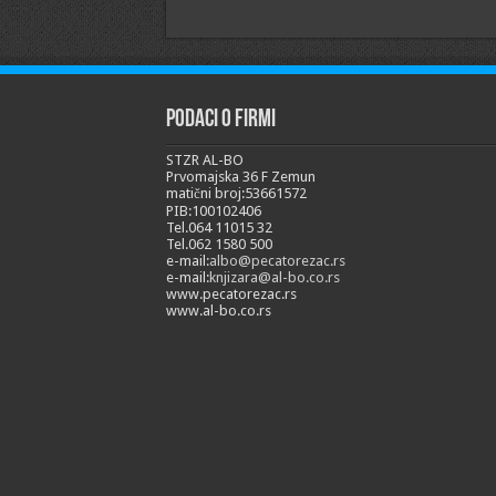
Podaci o firmi
STZR AL-BO
Prvomajska 36 F Zemun
matični broj:53661572
PIB:100102406
Tel.064 11015 32
Tel.062 1580 500
e-mail:
albo@pecatorezac.rs
e-mail:
knjizara@al-bo.co.rs
www.pecatorezac.rs
www.al-bo.co.rs