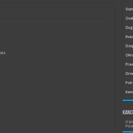
Stan
Oval
Dugu
Kvad
Dze
ata
Okru
Pra
Drve
Potr
Kanc
Kance
U po
Pose