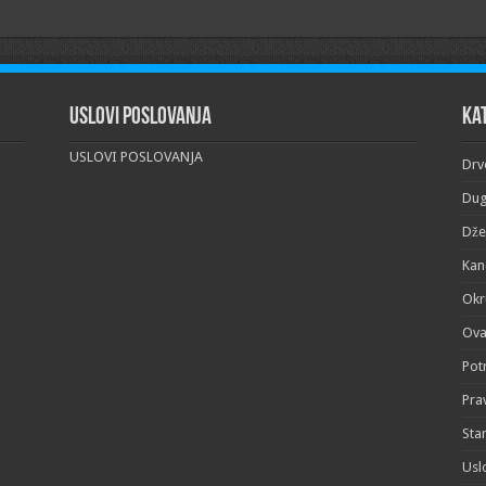
Uslovi poslovanja
Ka
USLOVI POSLOVANJA
Drv
Dug
Dže
Kanc
Okr
Ova
Pot
Pra
Sta
Usl