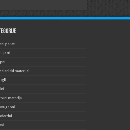
tegorije
eni pečati
uljasti
pni
elarijski materijal
ugli
lni
rošni materijal
vougaoni
ndardni
ovi