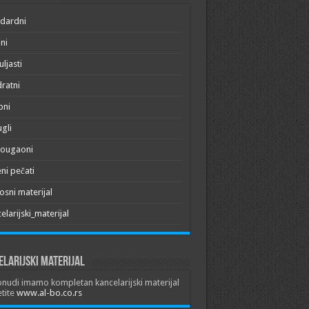
dardni
ni
ljasti
ratni
pni
gli
vougaoni
ni pečati
osni materijal
elarijski_materijal
larijski materijal
nudi imamo kompletan kancelarijski materijal
tite
www.al-bo.co.rs