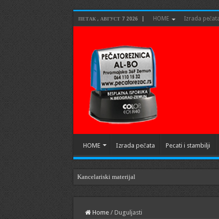
HOME
Izrada pečat
ПЕТАК , АВГУСТ 7 2026
HOME
Izrada pečata
Pecati i stambilji
Kancelariski materijal
Home
/
Duguljasti